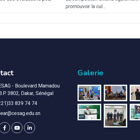
promouvoir la cul…
tact
Galerie
ESAG - Boulevard Mamadou
B.P. 3802, Dakar, Sénégal
221)33 839 74 74
lear@cesag.edu.sn